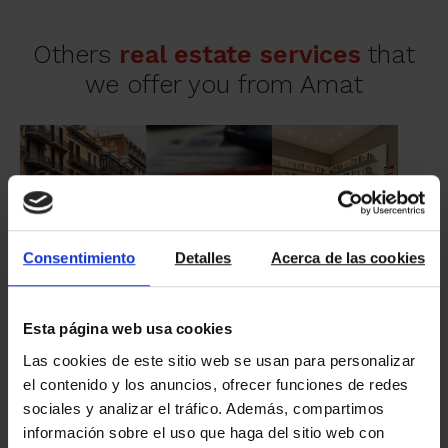
Others
real estate services
that
we offer you from Amat
Service
Rental
Communities
Fiscal and Legal
of real estate
Consentimiento
Detalles
Acerca de las cookies
Esta página web usa cookies
Investment
Amatzonia
Buy
or
Sell
Las cookies de este sitio web se usan para personalizar
real estate
Efficient Buildings
el contenido y los anuncios, ofrecer funciones de redes
sociales y analizar el tráfico. Además, compartimos
información sobre el uso que haga del sitio web con