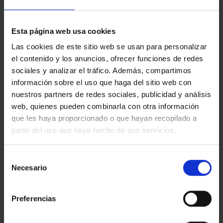
Esta página web usa cookies
Las cookies de este sitio web se usan para personalizar
No hay resultados con tus
el contenido y los anuncios, ofrecer funciones de redes
sociales y analizar el tráfico. Además, compartimos
criterios de búsqueda.
información sobre el uso que haga del sitio web con
Prueba a cambiar los filtros de búsqueda para
nuestros partners de redes sociales, publicidad y análisis
ampliar las posibilidades.
web, quienes pueden combinarla con otra información
que les haya proporcionado o que hayan recopilado a
partir del uso que haya hecho de sus servicios.
Selección
Necesario
de
consentimiento
Preferencias