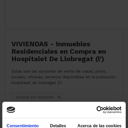
VIVIENDAS - Inmuebles
Residenciales en Compra en
Hospitalet De Llobregat (l')
Estas son las opciones de venta de casas, pisos,
locales, oficinas, terrenos disponibles en la población
hospitalet de llobregat (l') .
0 propiedades
venta
encontradas
Consentimiento
Detalles
Acerca de las cookies
Mostrar filtros