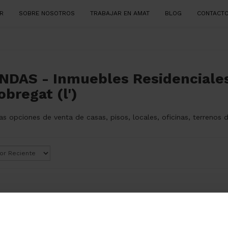
R
SOBRE NOSOTROS
TRABAJAR EN AMAT
BLOG
CONTACT
NDAS - Inmuebles Residenciale
obregat (l')
las opciones de venta de casas, pisos, locales, oficinas, terre