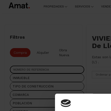
PROPIEDADES
SERVICIOS
VENDE
VIVIE
Filtros
De Ll
Obra
Compra
Alquiler
Nueva
Estas son 
(L') .