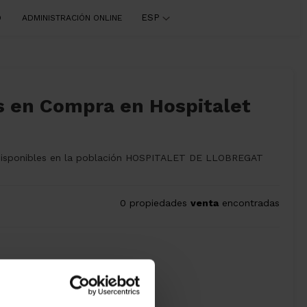
ESP
O
ADMINISTRACIÓN ONLINE
s en Compra en Hospitalet
nos disponibles en la población HOSPITALET DE LLOBREGAT
0 propiedades
venta
encontradas