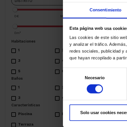
Consentimiento
0€
Más de 2.000.000€
Esta página web usa cookie
0m²
Más de 400m²
Las cookies de este sitio we
Habitaciones
y analizar el tráfico. Ademá
1
2
redes sociales, publicidad y
que hayan recopilado a parti
3
4
Selección
5
6+
Necesario
de
Baños
consentimiento
1
2
3
4+
Características
Solo usar cookies nece
Piscina
Parking
Terraza