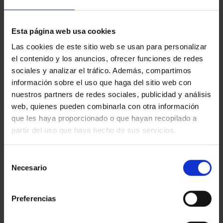
Esta página web usa cookies
Las cookies de este sitio web se usan para personalizar
el contenido y los anuncios, ofrecer funciones de redes
No hay resultados con tus
sociales y analizar el tráfico. Además, compartimos
criterios de búsqueda.
información sobre el uso que haga del sitio web con
Prueba a cambiar los filtros de búsqueda para
nuestros partners de redes sociales, publicidad y análisis
ampliar las posibilidades.
web, quienes pueden combinarla con otra información
que les haya proporcionado o que hayan recopilado a
partir del uso que haya hecho de sus servicios.
Selección
Necesario
de
consentimiento
Preferencias