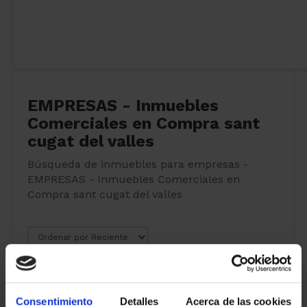
EMPRESAS - Inmuebles
Comerciales en Compra sant
cugat del valles
Búsqueda de inmuebles para empresas -
EMPRESAS - Inmuebles Comerciales en
Compra sant cugat del valles
0 propiedades
venta
encontradas
Consentimiento
Detalles
Acerca de las cookies
Mostrar filtros