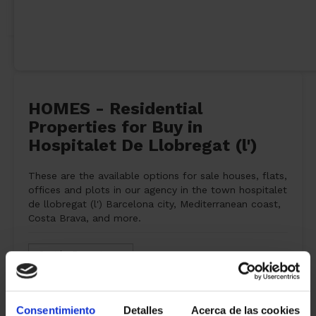
HOMES - Residential
Properties for Buy in
Hospitalet De Llobregat (l')
These are the available options for sale houses, flats,
offices and plots in our agency in the town hospitalet
de llobregat (l') Barcelona city, Mediterranean coast,
Costa Brava, and more.
0 properties
sale
found
Consentimiento
Detalles
Acerca de las cookies