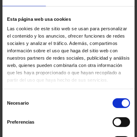
Show filters
Esta página web usa cookies
Las cookies de este sitio web se usan para personalizar
el contenido y los anuncios, ofrecer funciones de redes
There are no results
sociales y analizar el tráfico. Además, compartimos
matching your search
información sobre el uso que haga del sitio web con
criteria.
nuestros partners de redes sociales, publicidad y análisis
web, quienes pueden combinarla con otra información
Try changing the search filters to widen the
que les haya proporcionado o que hayan recopilado a
possibilities.
partir del uso que haya hecho de sus servicios.
Selección
Necesario
de
consentimiento
Preferencias