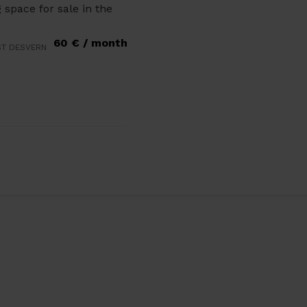
 space for sale in the
60 € / month
ST DESVERN