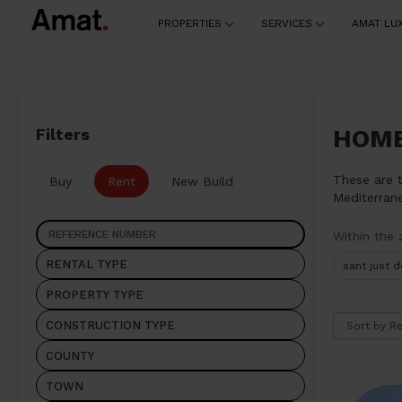
PROPERTIES
SERVICES
AMAT LU
HOMES
Filters
These are t
Buy
Rent
New Build
Mediterran
Within the 
sant just 