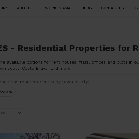
XURY
ABOUT US
WORK IN AMAT
BLOG
CONTACT US
ON
 - Residential Properties for R
he available options for rent houses, flats, offices and plots in o
ean coast, Costa Brava, and more.
zone find more properties by town or city:
desvern