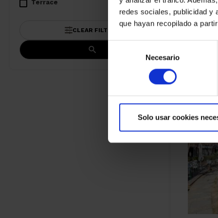
Terrace
redes sociales, publicidad y
que hayan recopilado a parti
CLEAR FILTERS
Selección
Necesario
de
consentimiento
Solo usar cookies nece