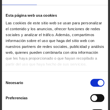
Show filters
Esta página web usa cookies
Las cookies de este sitio web se usan para personalizar
el contenido y los anuncios, ofrecer funciones de redes
There are no results
sociales y analizar el tráfico. Además, compartimos
matching your search
información sobre el uso que haga del sitio web con
criteria.
nuestros partners de redes sociales, publicidad y análisis
web, quienes pueden combinarla con otra información
Try changing the search filters to widen the
que les haya proporcionado o que hayan recopilado a
possibilities.
partir del uso que haya hecho de sus servicios.
Selección
Necesario
de
consentimiento
Preferencias