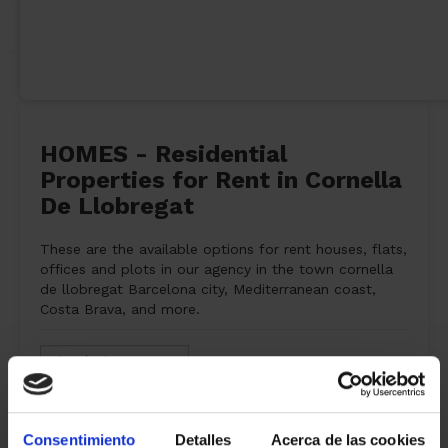
HOMES - Residential
Properties for Rent in Cornella
De Llobregat
These are the available options for rent houses, flats,
offices and plots in our agency in the town cornella
de llobregat Barcelona city, Mediterranean coast,
Costa Brava, and more.
0 properties
rental
found
Consentimiento
Detalles
Acerca de las cookies