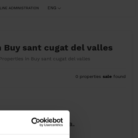
ENG
LINE ADMINISTRATION
 Buy sant cugat del valles
perties in Buy sant cugat del valles
0 properties
sale
found
your search criteria.
en the possibilities.