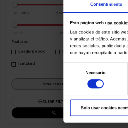
Consentimiento
50.000€
More than 4,000,000€
Esta página web usa cookie
Las cookies de este sitio we
50m²
More than 10,000m²
y analizar el tráfico. Ademá
Features
redes sociales, publicidad y
Loading dock
Bridge Crane
que hayan recopilado a parti
Isolated
Selección
Necesario
de
consentimiento
LIMPIAR FILTROS
CLEAR FILTERS
Solo usar cookies nece