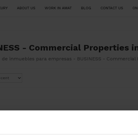
XURY
ABOUT US
WORK IN AMAT
BLOG
CONTACT US
ON
ESS - Commercial Properties in
de inmuebles para empresas - BUSINESS - Commercial Pro
There are no results matching 
Try changing the search filters to wid