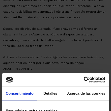
situat en un xamfrà de l’Eixample Esquerre, una de les zones més
dinàmiques i amb més afluència de la ciutat de Barcelona. La seva
excel·lent visibilitat en cantonada i els grans finestrals proporcionen
abundant llum natural i una bona presència exterior.
L’espai, de distribució allargada i funcional, permet diferenciar
clarament la zona d’atenció al públic o d’exposició a la part
davantera, i una zona de treball o magatzem a la part posterior. Al
fons del local es troba un lavabo.
Gràcies a la seva ubicació estratègica i les seves característiques,
aquest local és ideal per a qualsevol mena de negoci.
AICAT- 145 / API 1519
CEE 7RBQQZ5HB
Mapa
Consentimiento
Detalles
Acerca de las cookies
Esta página web usa cookies