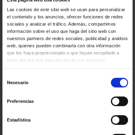
Estic interessat
Las cookies de este sitio web se usan para personalizar
Ref.:
33900
el contenido y los anuncios, ofrecer funciones de redes
sociales y analizar el tráfico. Además, compartimos
*Camps requerits
información sobre el uso que haga del sitio web con
Nom
nuestros partners de redes sociales, publicidad y análisis
web, quienes pueden combinarla con otra información
Telèfon
que les haya proporcionado o que hayan recopilado a
E-
partir del uso que haya hecho de sus servicios.
mail
Missatge
Selección
Necesario
de
consentimiento
Preferencias
Estadística