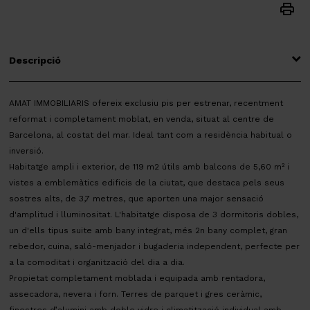
Descripció
AMAT IMMOBILIARIS ofereix exclusiu pis per estrenar, recentment
reformat i completament moblat, en venda, situat al centre de
Barcelona, al costat del mar. Ideal tant com a residència habitual o
inversió.
Habitatge ampli i exterior, de 119 m2 útils amb balcons de 5,60 m² i
vistes a emblemàtics edificis de la ciutat, que destaca pels seus
sostres alts, de 3,7 metres, que aporten una major sensació
d'amplitud i lluminositat. L'habitatge disposa de 3 dormitoris dobles,
un d'ells tipus suite amb bany integrat, més 2n bany complet, gran
rebedor, cuina, saló-menjador i bugaderia independent, perfecte per
a la comoditat i organització del dia a dia.
Propietat completament moblada i equipada amb rentadora,
assecadora, nevera i forn. Terres de parquet i gres ceràmic,