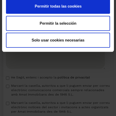
Permitir todas las cookies
E-
mail
Missatge
Permitir la selección
Solo usar cookies necesarias
He llegit, entenc i accepto la
política de privacitat
Marcant la casella, autoritza a que li puguem enviar per correu
electrònic comunicacions comercials sempre relacionades
amb Amat Immobiliaris des de 1948 S.L.
Marcant la casella, autoritza a que li puguem enviar per correu
electrònic notícies del sector i invitacions a actes organitzats
per Amat Immobiliaris des de 1948 S.L.