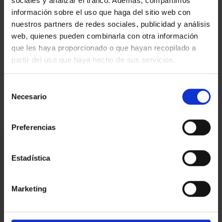
sociales y analizar el tráfico. Además, compartimos
AICAT 145 – API 1519 | VENDA 2ªMÀ en PERFECTE ESTAT | CEE:
información sobre el uso que haga del sitio web con
1F1ZSMJV6 - CHB04775224001 | Impost ITP, segons tipus vigent.
nuestros partners de redes sociales, publicidad y análisis
Despeses notarials i registrals, segons arancel. | Propietari Gran
web, quienes pueden combinarla con otra información
Tenidor
que les haya proporcionado o que hayan recopilado a
Mapa
partir del uso que haya hecho de sus servicios.
Selección
Video
Necesario
de
consentimiento
Preferencias
Estic interessat
Estadística
Ref.:
33133
*Camps requerits
Marketing
Nom
Telèfon