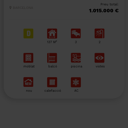
Preu total:
BARCELONA
1.015.000 €
2
137 M
3
2
moblat
balcó
piscina
vistes
nou
calefacció
AC