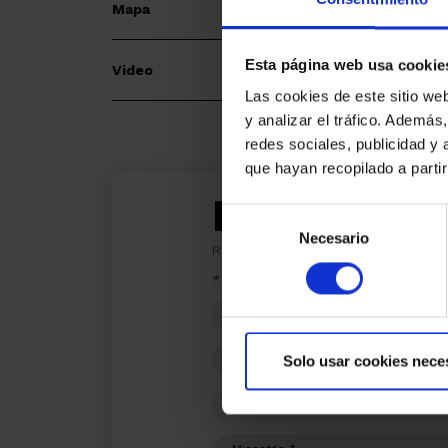
Mapa
Esta página web usa cookie
Video
Las cookies de este sitio we
y analizar el tráfico. Ademá
redes sociales, publicidad y
que hayan recopilado a parti
Estic inte
Selección
Necesario
de
Ref.:
33142
consentimiento
*Camps requerits
Nom
Telèfon
Solo usar cookies nece
E-
mail
Missatge