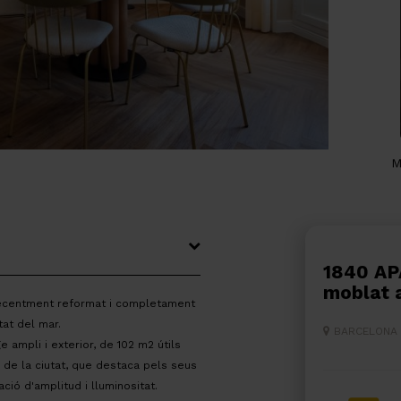
M
1840 APARTMENTS- Pis reformat i
moblat 
 recentment reformat i completament
tat del mar.
BARCELONA
e ampli i exterior, de 102 m2 útils
 de la ciutat, que destaca pels seus
ió d'amplitud i lluminositat.