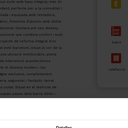
ipus suite amb bany integrat, més 2n
dent, perfecte per a la comoditat i
blada i equipada amb rentadora,
ràmic, finestres d’alumini amb doble
ondicionat. Destaca pel seu disseny
funcional que combina confort i estil.
ojecte de reforma integral d'un
balcó
 estil barceloní, situat al cor de la
, una ubicació immillorable, plena
ada intervenció arquitectònica
 amb el disseny modern i les
calefacció
atges exclusius, completament
a, seguretat i fantàstic terrat
a ciutat. Situat en el districte de
 poques pases dels barris Gòtic i
costat de la Ronda Litoral i
 CEE: 7MWMNPWS9 | Impost ITP, segons
ncel. | Propietari Gran Tenidor
Detalles