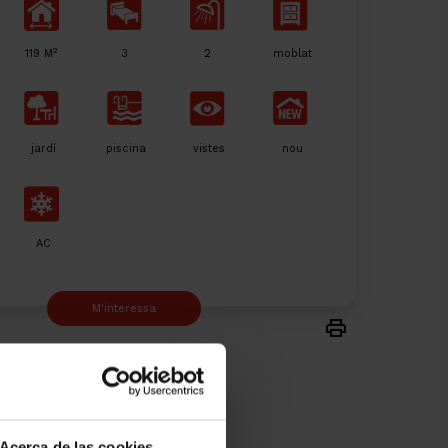
2
119 M
3
2
moblat
jardí
piscina
vistes
nou
AC
M'interessa
Acerca de las cookies