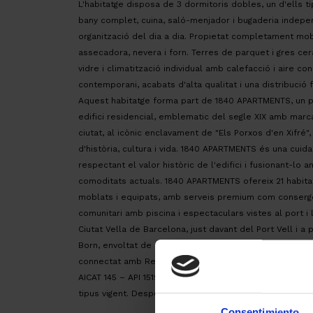
L'habitatge disposa de 3 dormitoris dobles, un d'ells t
bany complet, cuina, saló-menjador i bugaderia indepen
organització del dia a dia. Propietat completament mo
assecadora, nevera i forn. Terres de parquet i gres ce
vidre i climatització individual amb calefacció i aire c
contemporani, acabats d'alta qualitat i una distribució 
Aquest habitatge forma part de 1840 APARTMENTS, un pr
edifici residencial, emblematic del segle XIX amb marcat
ciutat, al icònic enclavament de "Els Porxos d'en Xifré"
d'història, cultura i vida. 1840 APARTMENTS és una cuid
respectant el valor històric de l'edifici i fusionant-lo
comoditats actuals. 1840 APARTMENTS ofereix 21 habit
moblats i equipats, amb serveis premium com consergeri
comunitari amb piscina i espectaculars vistes al port i l
Ciutat Vella de Barcelona, just davant del Port Vell i a
Born, envoltat de restaurants, hotels i museus, just al 
connectat amb Renfe, Bus i Metro.
AICAT 145 – API 1519 | VENDA 2ªMà en Perfecte Estat |
tipus vigent. Despeses notarials i registrals, segons ara
Consentimiento